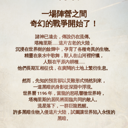
一場陣營之間
奇幻的戰爭開始了！
諸神已遠去，傳說仍在流傳。
塔梅里斯……這片古老的大陸，
沉浸在世界樹的餘輝中，孕育了各種奇異的生物。
精靈在泉水中歌舞，獸人在山河裡狩獵，
人類在平原內耕種……
他們長期互相征伐，在廣闊的土地上繁衍生息。
然而，先知的預言卻以災難形式悄然到來，
一道黑暗的身影從深淵中浮現。
世界曆 1196 年，當龍的怒吼響徹世界時，
塔梅里斯的居民將面臨共同的敵人。
流星落下，一群巨龍甦醒。
許多黑暗生物入侵這片大陸，試圖讓世界陷入永恆的
黑暗。