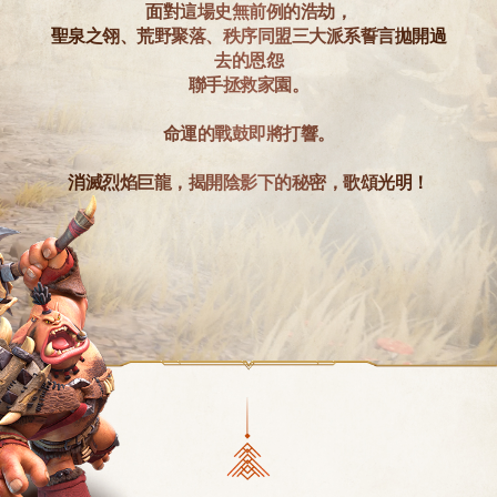
面對這場史無前例的浩劫，
聖泉之翎、荒野聚落、秩序同盟三大派系誓言拋開過
去的恩怨
聯手拯救家園。
命運的戰鼓即將打響。
消滅烈焰巨龍，揭開陰影下的秘密，歌頌光明！